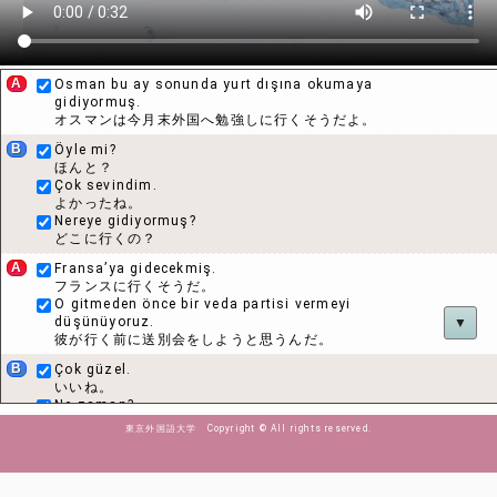
A
Osman bu ay sonunda yurt dışına okumaya
gidiyormuş.
オスマンは今月末外国へ勉強しに行くそうだよ。
B
Öyle mi?
ほんと？
Çok sevindim.
よかったね。
Nereye gidiyormuş?
どこに行くの？
A
Fransa’ya gidecekmiş.
フランスに行くそうだ。
O gitmeden önce bir veda partisi vermeyi
düşünüyoruz.
▼
彼が行く前に送別会をしようと思うんだ。
B
Çok güzel.
いいね。
Ne zaman?
いつ？
東京外国語大学 Copyright © All rights reserved.
A
Ayın 25’inde.
今月の２５日。
Sen de gelir misin?