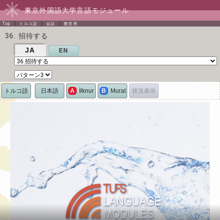
東京外国語大学言語モジュール
Top
トルコ語
会話
教室用
36: 招待する
JA
EN
トルコ語
日本語
状況表示
A
İlknur
B
Murat