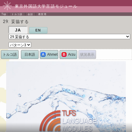
東京外国語大学言語モジュール
Top
トルコ語
会話
教室用
29: 妥協する
JA
EN
トルコ語
日本語
状況表示
A
Ahmet
B
Arzu