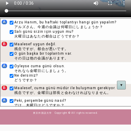
A
Arzu Hanım, bu haftaki toplantıyı hangi gün yapalım?
アルズさん、今週の会議は何曜日にしましょうか？
Salı günü sizin için uygun mu?
火曜日はあなたの都合はどうですか？
B
Maalesef uygun değil.
残念ですが、都合が悪いです。
O gün başka bir toplantım var.
その日は他の会議があります。
A
Öyleyse cuma günü olsun.
それなら金曜日にしましょう。
Ne dersiniz?
どうですか？
▼
B
Maalesef, cuma günü müdür ile buluşmam gerekiyor.
残念ですが、金曜日は部長と会わなければなりません。
A
Peki, perşembe günü nasıl?
では、木曜日はどうですか？
B
Perşembe günü de meşgulüm ama öğleden sonra
東京外国語大学 Copyright © All rights reserved.
olursa zamanım var.
木曜日も忙しいですが、午後なら時間がありますよ。
Öğleden sonra olur mu?