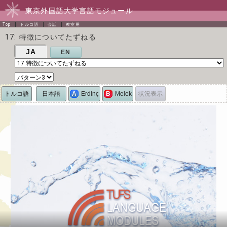
東京外国語大学言語モジュール
Top
トルコ語
会話
教室用
17: 特徴についてたずねる
JA
EN
トルコ語
日本語
状況表示
A
Erdinç
B
Melek