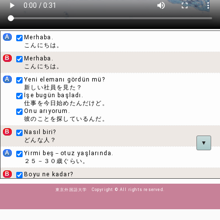
A
Merhaba.
こんにちは。
B
Merhaba.
こんにちは。
A
Yeni elemanı gördün mü?
新しい社員を見た？
İşe bugün başladı.
仕事を今日始めたんだけど。
Onu arıyorum.
彼のことを探しているんだ。
B
Nasıl biri?
どんな人？
▼
A
Yirmi beş－otuz yaşlarında.
２５－３０歳ぐらい。
B
Boyu ne kadar?
身長はどれぐらいあるの？
東京外国語大学 Copyright © All rights reserved.
A
Bir metre seksen santim kadar.
１８０センチぐらい。
B
Saçı ne renk?