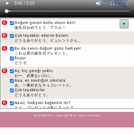
A
Doğum günün kutlu olsun Aslı!
▼
誕生日おめでとう、アスル！
B
Çok teşekkür ederim Bülent.
どうもありがとう、ビュレントさん。
A
Bu da senin doğum günü hediyen!
これは君の誕生日プレゼント。
Buyur.
どうぞ。
B
Ay, hiç gereği yoktu.
わー、必要ないのに。
Aaa, en sevdiğim çikolata.
あ、一番好きなチョコレートだ。
Çok teşekkürler.
どうもありがとう。
A
Nasıl, hediyeni beğendin mi?
どう、プレゼントは気に入った？
B
Evet, çok beğendim.
東京外国語大学 Copyright © All rights reserved.
はい、とても。