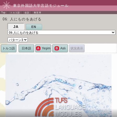
東京外国語大学言語モジュール
Top
トルコ語
会話
教室用
06: 人にものをあげる
JA
EN
トルコ語
日本語
状況表示
A
Yeşim
B
Aslı