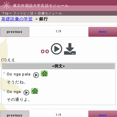
東京外国語大学言語モジュール
Top
>
フィリピノ語
>
語彙モジュール
基礎語彙の学習
>
銀行
1/9
previous
next
oo
(1)ええ
<例文>
会
Oo nga pala.
そうだね。
会
Oo nga.
その通りよ。
1/9
previous
next