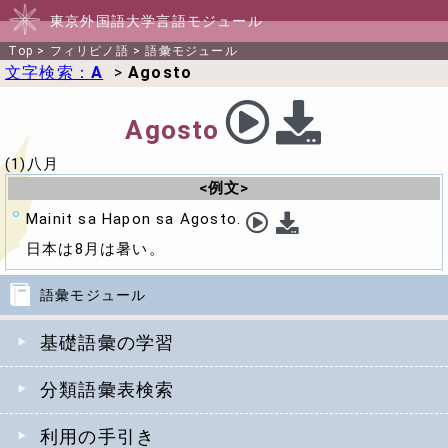
東京外国語大学言語モジュール
Top
>
フィリピノ語
>
語彙モジュール
文字検索：
A
>
Agosto
Agosto
(1)八月
<例文>
Mainit sa Hapon sa Agosto.
日本は8月は暑い。
語彙モジュール
基礎語彙の学習
分類語彙表検索
利用の手引き