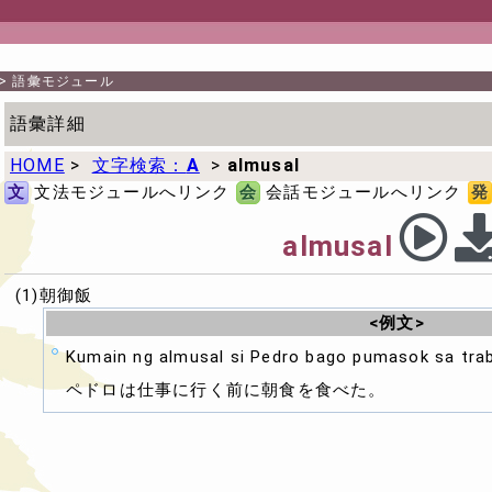
>
語彙モジュール
語彙詳細
HOME
>
文字検索：
A
>
almusal
文
文法モジュールへリンク
会
会話モジュールへリンク
発
almusal
(1)朝御飯
<例文>
Kumain ng almusal si Pedro bago pumasok sa tra
ペドロは仕事に行く前に朝食を食べた。