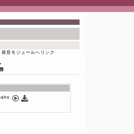
発音モジュールへリンク
baho.