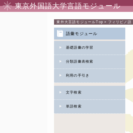
東京外国語大学言語モジュール
東外大言語モジュール
Top
>
フィリピノ語
語彙モジュール
基礎語彙の学習
分類語彙表検索
利用の手引き
文字検索
単語検索