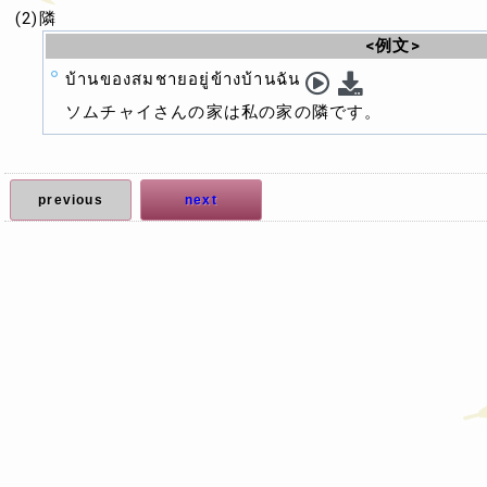
(2)隣
<例文>
บ้านของสมชายอยู่ข้างบ้านฉัน
ソムチャイさんの家は私の家の隣です。
previous
next