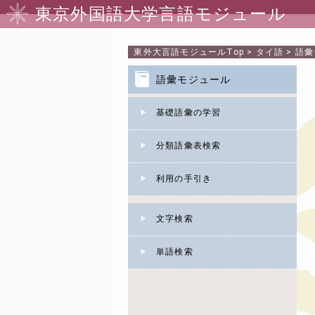
東京外国語大学言語モジュール
東外大言語モジュール
Top
>
タイ語
>
語彙
語彙モジュール
基礎語彙の学習
分類語彙表検索
利用の手引き
文字検索
単語検索