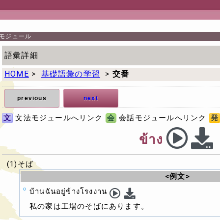
モジュール
語彙詳細
HOME
>
基礎語彙の学習
>
交番
previous
next
文
文法モジュールへリンク
会
会話モジュールへリンク
発
ข้าง
(1)そば
<例文>
บ้านฉันอยู่ข้างโรงงาน
私の家は工場のそばにあります。