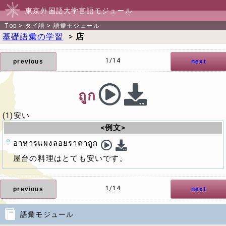
東京外国語大学言語モジュール
Top
>
タイ語
>
語彙モジュール
基礎語彙の学習
>
店
1/14
previous
next
ถูก
(1)安い
<例文>
อาหารแผงลอยราคาถูก
屋台の料理はとても安いです。
1/14
previous
next
語彙モジュール