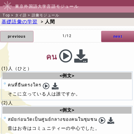
東京外国語大学言語モジュール
Top
>
タイ語
>
語彙モジュール
基礎語彙の学習
>
人間
1/12
previous
next
คน
(1)人（ひと）
<例文>
คนที่ยืนตรงใคร
そこに立っている人は誰ですか。
(2)人
<例文>
สมัยก่อนวัดเป็นศูนย์กลางของคนในชุมชน
昔はお寺はコミュニティーの中心でした。