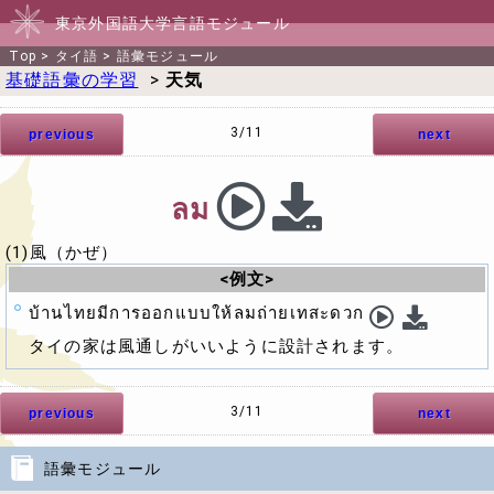
東京外国語大学言語モジュール
Top
>
タイ語
>
語彙モジュール
基礎語彙の学習
>
天気
3/11
previous
next
ลม
(1)風（かぜ）
<例文>
บ้านไทยมีการออกแบบให้ลมถ่ายเทสะดวก
タイの家は風通しがいいように設計されます。
3/11
previous
next
語彙モジュール