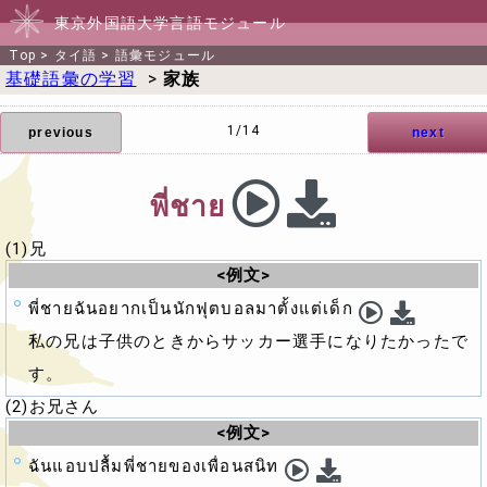
東京外国語大学言語モジュール
Top
>
タイ語
>
語彙モジュール
基礎語彙の学習
>
家族
1/14
previous
next
พี่ชาย
(1)兄
<例文>
พี่ชายฉันอยากเป็นนักฟุตบอลมาตั้งแต่เด็ก
私の兄は子供のときからサッカー選手になりたかったで
す。
(2)お兄さん
<例文>
ฉันแอบปลื้มพี่ชายของเพื่อนสนิท