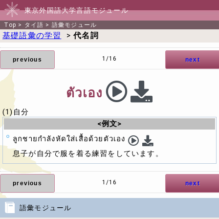
東京外国語大学言語モジュール
Top
>
タイ語
>
語彙モジュール
基礎語彙の学習
>
代名詞
1/16
previous
next
ตัวเอง
(1)自分
<例文>
ลูกชายกำลังหัดใส่เสื้อด้วยตัวเอง
息子が自分で服を着る練習をしています。
1/16
previous
next
語彙モジュール