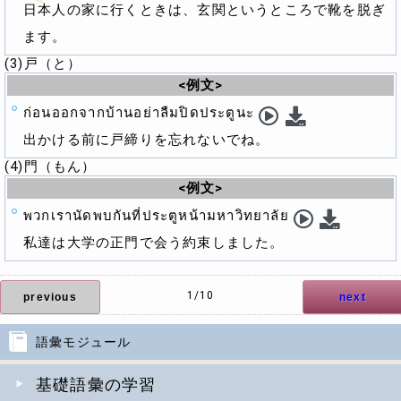
日本人の家に行くときは、玄関というところで靴を脱ぎ
ます。
(3)戸（と）
<例文>
ก่อนออกจากบ้านอย่าลืมปิดประตูนะ
出かける前に戸締りを忘れないでね。
(4)門（もん）
<例文>
พวกเรานัดพบกันที่ประตูหน้ามหาวิทยาลัย
私達は大学の正門で会う約束しました。
1/10
previous
next
語彙モジュール
基礎語彙の学習