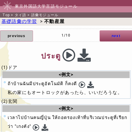
東京外国語大学言語モジュール
Top
>
タイ語
>
語彙モジュール
基礎語彙の学習
>
不動産屋
1/10
previous
next
ประตู
(1)ドア
<例文>
ถ้าบ้านฉันมีประตูอัตโนมัติ ก็คงดี
私の家にもオートロックがあったら、いいだろうな。
(2)玄関
<例文>
เวลาไปบ้านคนญี่ปุ่น ให้ถอดรองเท้าที่บริเวณประตูที่เรียก
ว่า "เกงคัง"