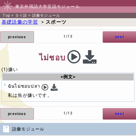
東京外国語大学言語モジュール
Top
>
タイ語
>
語彙モジュール
基礎語彙の学習
>
スポーツ
1/13
previous
next
ไม่ชอบ
(1)嫌い
<例文>
ฉันไม่ชอบปลา
私は魚が嫌いです。
1/13
previous
next
語彙モジュール