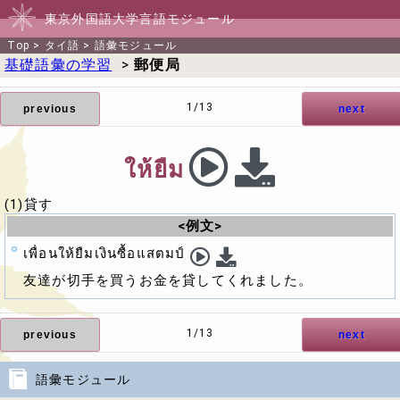
東京外国語大学言語モジュール
Top
>
タイ語
>
語彙モジュール
基礎語彙の学習
>
郵便局
1/13
previous
next
ให้ยืม
(1)貸す
<例文>
เพื่อนให้ยืมเงินซื้อแสตมป์
友達が切手を買うお金を貸してくれました。
1/13
previous
next
語彙モジュール