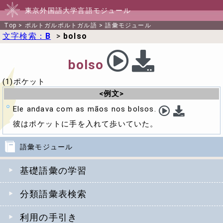
東京外国語大学言語モジュール
Top
>
ポルトガルポルトガル語
>
語彙モジュール
文字検索：
B
>
bolso
bolso
(1)ポケット
<例文>
Ele andava com as mãos nos bolsos.
彼はポケットに手を入れて歩いていた。
語彙モジュール
基礎語彙の学習
分類語彙表検索
利用の手引き