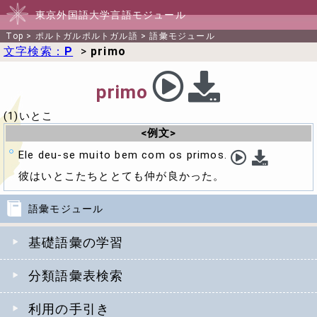
東京外国語大学言語モジュール
Top
>
ポルトガルポルトガル語
>
語彙モジュール
文字検索：
P
>
primo
primo
(1)いとこ
<例文>
Ele deu-se muito bem com os primos.
彼はいとこたちととても仲が良かった。
語彙モジュール
基礎語彙の学習
分類語彙表検索
利用の手引き