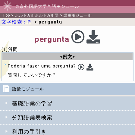
東京外国語大学言語モジュール
Top
>
ポルトガルポルトガル語
>
語彙モジュール
文字検索：
P
>
pergunta
pergunta
(1)質問
<例文>
Poderia fazer uma pergunta?
質問していいですか？
語彙モジュール
基礎語彙の学習
分類語彙表検索
利用の手引き