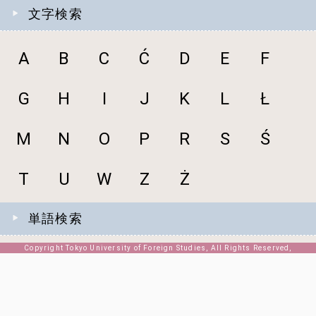
文字検索
A
B
C
Ć
D
E
F
G
H
I
J
K
L
Ł
M
N
O
P
R
S
Ś
T
U
W
Z
Ż
単語検索
Copyright Tokyo University of Foreign Studies, All Rights Reserved,