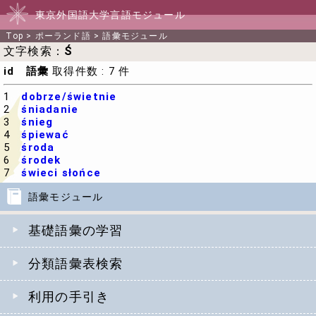
東京外国語大学言語モジュール
Top
>
ポーランド語
>
語彙モジュール
文字検索：
Ś
id 語彙
取得件数 : 7 件
1
dobrze/świetnie
2
śniadanie
3
śnieg
4
śpiewać
5
środa
6
środek
7
świeci słońce
語彙モジュール
基礎語彙の学習
分類語彙表検索
利用の手引き