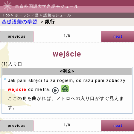
東京外国語大学言語モジュール
Top
>
ポーランド語
>
語彙モジュール
基礎語彙の学習
>
銀行
1/8
previous
next
wejście
(1)入り口
<例文>
Jak pani skręci tu za rogiem, od razu pani zobaczy
会
wejście
do metra.
ここの角を曲がれば、メトロへの入り口がすぐ見えま
す。
1/8
previous
next