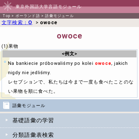
東京外国語大学言語モジュール
Top
>
ポーランド語
>
語彙モジュール
文字検索：
O
>
owoce
owoce
(1)果物
<例文>
Na bankiecie próbowaliśmy po kolei
owoce
, jakich
nigdy nie jedliśmy.
レセプションで、私たちは今まで一度も食べたことのな
い果物を順に食べた。
語彙モジュール
基礎語彙の学習
分類語彙表検索