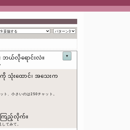
▼
း ဘယ်လိုရောင်းလဲ။
？
ံးကို သုံးထောင်၊ အသေးက
ャット、小さいのは250チャット。
းကြည့်လိုက်။
見してみて。