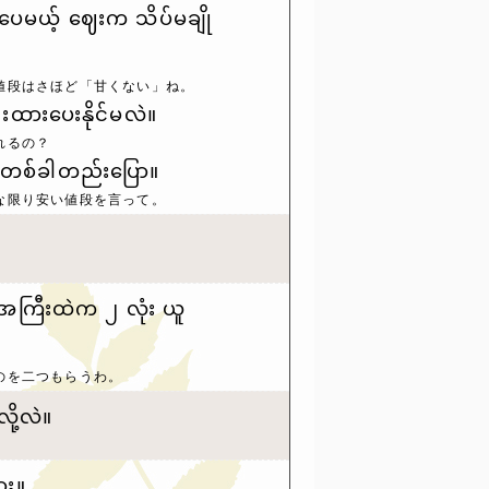
ပေမယ့် ဈေးက သိပ်မချို
値段はさほど「甘くない」ね。
းထားပေးနိုင်မလဲ။
れるの？
ို တစ်ခါတည်းပြော။
な限り安い値段を言って。
 အကြီးထဲက ၂ လုံး ယူ
のを二つもらうわ。
ို့လဲ။
ား။