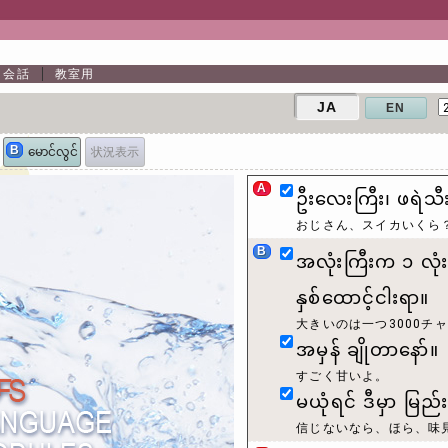
会話
教室用
JA
EN
B
状況表示
မောင်လွင်
A
ဦးလေးကြီး၊ ဖရဲသီ
おじさん、スイカいくら
B
အလုံးကြီးက ၁ လု
နှစ်ထောင့်ငါးရာ။
大きいのは一つ3000チ
အမှန် ချိုတာနော်။
すごく甘いよ。
မယုံရင် ဒီမှာ မြည်
信じないなら、ほら、味