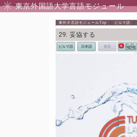
東京外国語大学言語モジュール
東外大言語モジュール
Top
ビルマ語
29: 妥協する
A
ビルマ語
日本語
発音
ဖြူဖြူ