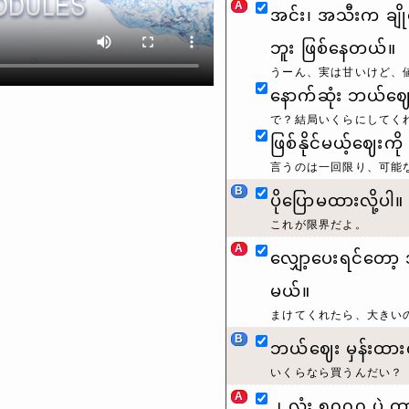
A
အင်း၊ အသီးက ချို
ဘူး ဖြစ်နေတယ်။
うーん、実は甘いけど、
နောက်ဆုံး ဘယ်ဈေ
で？結局いくらにしてく
ဖြစ်နိုင်မယ့်ဈေးက
言うのは一回限り、可能
B
ပိုပြောမထားလို့ပါ။
これが限界だよ。
A
လျှော့ပေးရင်တော့
မယ်။
まけてくれたら、大きい
B
ဘယ်ဈေး မှန်းထားလ
いくらなら買うんだい？
A
၂ လုံး ၅၀၀၀ ပဲ ထ