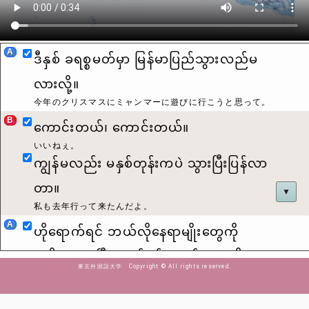
A
ဒီနှစ် ခရစ္စမတ်မှာ မြန်မာပြည်သွားလည်မ
လားလို့။
今年のクリスマスにミャンマーに遊びに行こうと思って。
B
ကောင်းတယ်၊ ကောင်းတယ်။
いいねぇ。
ကျွန်မလည်း မနှစ်တုန်းကပဲ သွားပြီးပြန်လာ
တာ။
▼
私も去年行って来たんだよ。
A
ဟိုရောက်ရင် ဘယ်လိုနေရာမျိုးတွေကို
အဓိကထားပြီး လည်ရင်ကောင်းမလဲဆိုတာ
東京外国語大学 Copyright © All rights reserved.
စဉ်းစားနေတာ။
向こうに着いたら、主にどんなところを見て回ったらいい