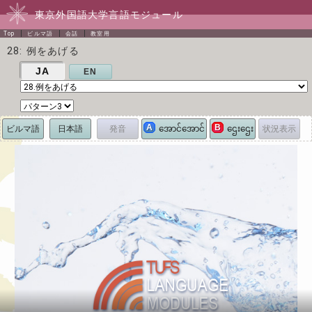
東京外国語大学言語モジュール
Top
ビルマ語
会話
教室用
28: 例をあげる
JA
EN
A
B
ビルマ語
日本語
発音
状況表示
အောင်အောင်
ဌေးဌေး