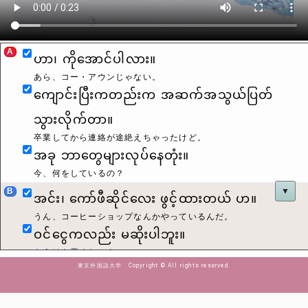
A
ဟာ၊ ကိုအောင်ပါလား။
あら、コー・アウンじゃない。
ကျောင်းပြီးကတည်းက အဆက်အသွယ်ပြတ်
သွားလိုက်တာ။
卒業してから連絡が途絶えちゃったけど。
အခု ဘာတွေများလုပ်နေတုံး။
今、何をしているの？
B
▼
အင်း၊ ကော်ဖီဆိုင်လေး ဖွင့်ထားတယ် ဟ။
うん、コーヒーショップなんかやっているんだ。
ဝင်ငွေကလည်း မဆိုးပါဘူး။
もうけも悪くないよ。
東京外国語大学 Copyright © All rights reserved.
ဒါနဲ့ မချိုကော။
ところでマ・チョーは？
A