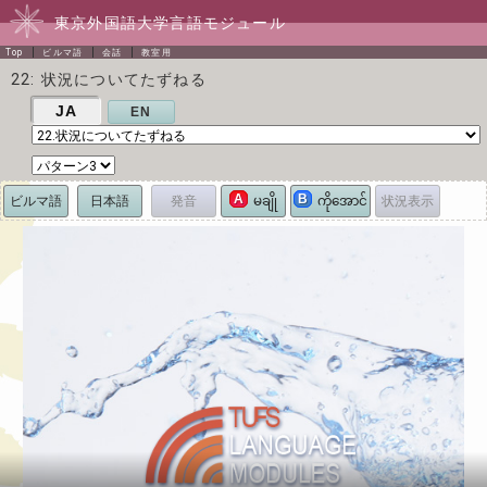
東京外国語大学言語モジュール
Top
ビルマ語
会話
教室用
22: 状況についてたずねる
JA
EN
A
B
ビルマ語
日本語
発音
状況表示
မချို
ကိုအောင်