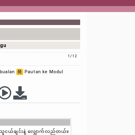
ggu
1/12
rbualan
発
Pautan ke Modul
း သူငယ်ချင်းနဲ့ လျှောက်လည်တယ်။