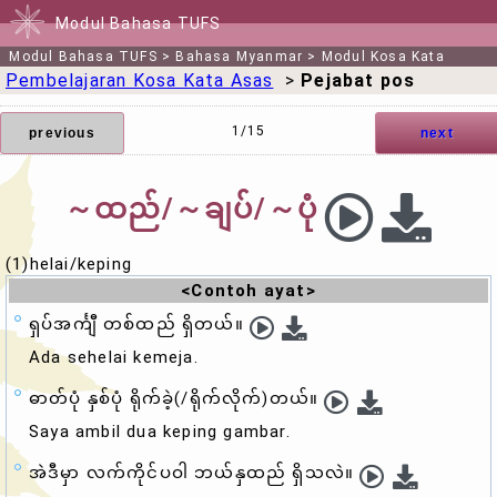
Modul Bahasa TUFS
Modul Bahasa TUFS
>
Bahasa Myanmar
>
Modul Kosa Kata
Pembelajaran Kosa Kata Asas
>
Pejabat pos
1/15
previous
next
～ထည်/～ချပ်/～ပုံ
(1)helai/keping
<Contoh ayat>
ရှပ်အင်္ကျီ တစ်ထည် ရှိတယ်။
Ada sehelai kemeja.
ဓာတ်ပုံ နှစ်ပုံ ရိုက်ခဲ့(/ရိုက်လိုက်)တယ်။
Saya ambil dua keping gambar.
အဲဒီမှာ လက်ကိုင်ပဝါ ဘယ်နှထည် ရှိသလဲ။