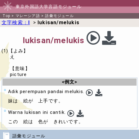
東京外国語大学言語モジュール
Top
>
マレーシア語
>
語彙モジュール
文字検索：
l
>
lukisan/melukis
lukisan/melukis
(1)【よみ】
え
【意味】
picture
<例文>
Adik perempuan pandai melukis.
妹は
絵
が 上手です。
Warna lukisan ini cantik.
この
絵
は 色が きれいです。
語彙モジュール