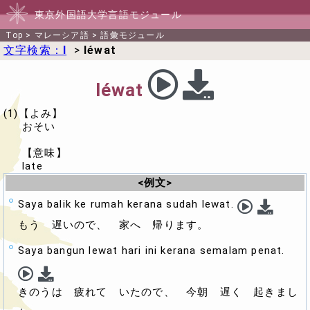
東京外国語大学言語モジュール
Top
>
マレーシア語
>
語彙モジュール
文字検索：
l
>
léwat
léwat
(1)【よみ】
おそい
【意味】
late
<例文>
Saya balik ke rumah kerana sudah lewat.
もう
遅い
ので、 家へ 帰ります。
Saya bangun lewat hari ini kerana semalam penat.
きのうは 疲れて いたので、 今朝
遅く
起きまし