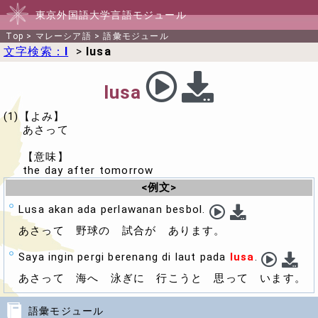
東京外国語大学言語モジュール
Top
>
マレーシア語
>
語彙モジュール
文字検索：
l
>
lusa
lusa
(1)【よみ】
あさって
【意味】
the day after tomorrow
<例文>
Lusa akan ada perlawanan besbol.
あさって
野球の 試合が あります。
Saya ingin pergi berenang di laut pada
lusa
.
あさって
海へ 泳ぎに 行こうと 思って います。
語彙モジュール