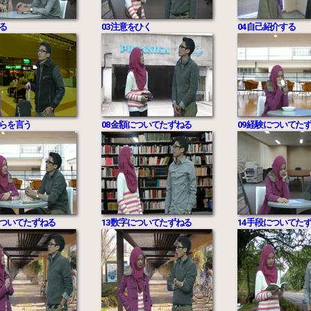
する
03 注意をひく
04 自己紹介する
ならを言う
08 金額についてたずねる
09 経験についてた
間についてたずねる
13 数字についてたずねる
14 手段についてた