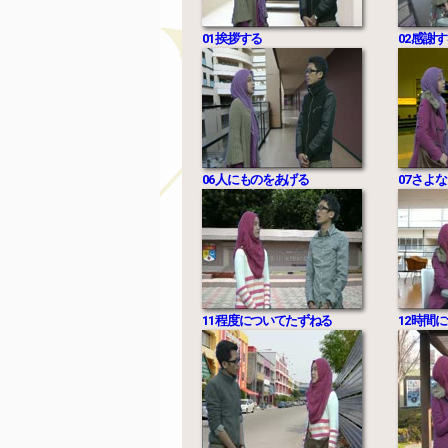
01 挨拶する
02 感謝
06 人にものをあげる
07 さよ
11 程度についてたずねる
12 時