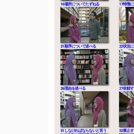
16 場所についてたずねる
17 特
21 順序について述べる
22 状
26 理由を述べる
27 依頼
31 しなければならないと言う
32 禁止