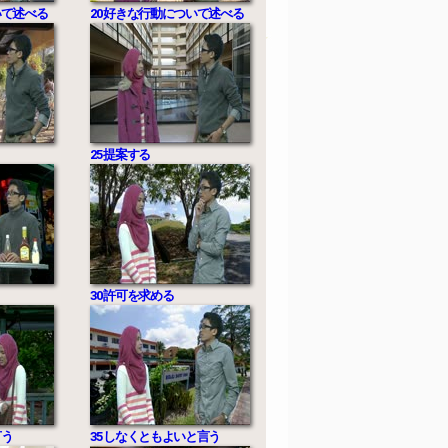
いて述べる
20 好きな行動について述べる
25 提案する
30 許可を求める
言う
35 しなくともよいと言う