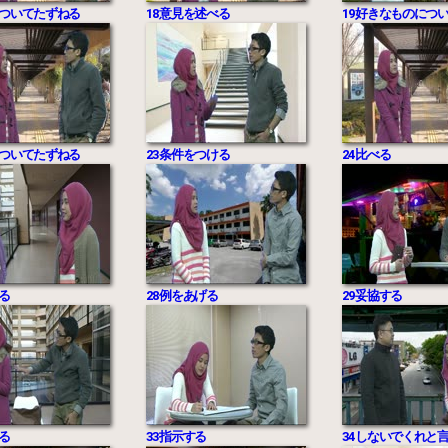
徴についてたずねる
18 意見を述べる
19 好きなものにつ
況についてたずねる
23 条件をつける
24 比べる
する
28 例をあげる
29 妥協する
する
33 指示する
34 しないでくれと