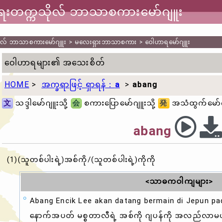
ာရေးတက္ကသိုလ် ဘာသာစကားမော်ဂျူး
သိုလ် ဘာသာစကားမော်ဂျူး
>
မလေးရှားဘာသာစကား
>
ဝေါဟာရမော်ဂျူး
ဝေါဟာရများ၏ အသေးစိတ်
HOME
>
အက္ခရာဖြင့် ရှာရန်：
a
>
abang
文
သဒ္ဒါမော်ဂျူးသို့
会
စကားပြောမော်ဂျူးသို့
発
အသံထွက်မော်ဂျ
abang
(1)(သူတစ်ပါးရဲ့)အစ်ကို/(သူတစ်ပါးရဲ့)ကိုကို
<သာဓကဝါကျများ>
Abang Encik Lee akan datang bermain di Jepun pa
နောက်အပတ် မစ္စတာလီရဲ့ အစ်ကို ဂျပန်ကို အလည်လာမ