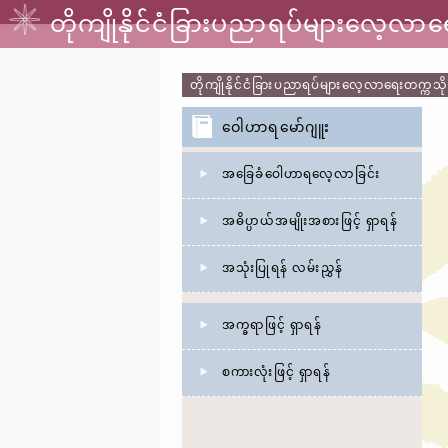
တိုကျိုနိုင်ငံခြားပညာရပ်များလေ့လ
တိုကျိုနိုင်ငံခြားပညာရပ်များလေ့လာရေးတက္က
ဝေါဟာရမော်ဂျူး
အခြေခံဝေါဟာရလေ့လာခြင်း
အဓိပ္ပာယ်အမျိုးအစားဖြင့် ရှာရန်
အသုံးပြုရန် လမ်းညွှန်
အက္ခရာဖြင့် ရှာရန်
စကားလုံးဖြင့် ရှာရန်