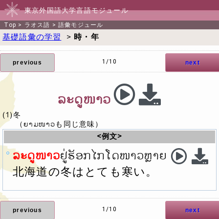
東京外国語大学言語モジュール
Top
>
ラオス語
>
語彙モジュール
基礎語彙の学習
>
時・年
1/10
previous
next
ລະດູໜາວ
(1)冬
（ຍາມໜາວも同じ意味）
<例文>
ລະດູໜາວ
ຢູ່ຮັອກໄກໂດໜາວຫຼາຍ
北海道の冬はとても寒い。
1/10
previous
next