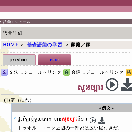
>
語彙モジュール
語彙詳細
HOME
>
基礎語彙の学習
>
家庭／家
previous
next
文
文法モジュールへリンク
会
会話モジュールへリンク
発
សួនច្បារ
(1)庭（にわ）
<例文>
ផ្ទះវីឡាម្តុំទួលគោក មាន
សួនច្បារ
ធំៗ។
トゥオル・コーク近辺の一軒家は広い庭付きだ。