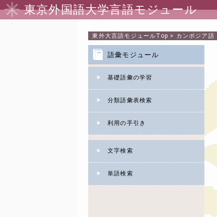
東京外国語大学言語モジュール
東外大言語モジュール
Top
>
カンボジア語
語彙モジュール
基礎語彙の学習
分類語彙表検索
利用の手引き
文字検索
単語検索