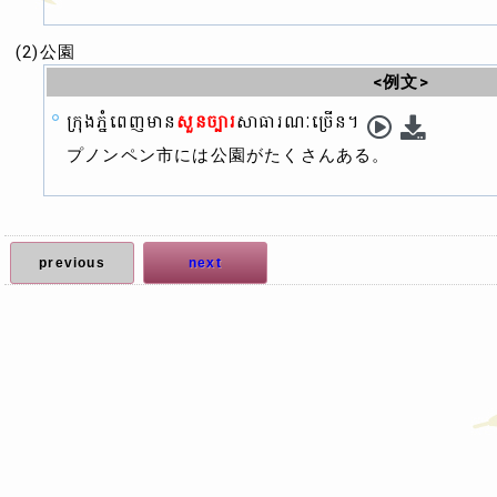
(2)公園
<例文>
ក្រុងភ្នំពេញមាន
សួនច្បារ
សាធារណៈច្រើន។
プノンペン市には公園がたくさんある。
previous
next