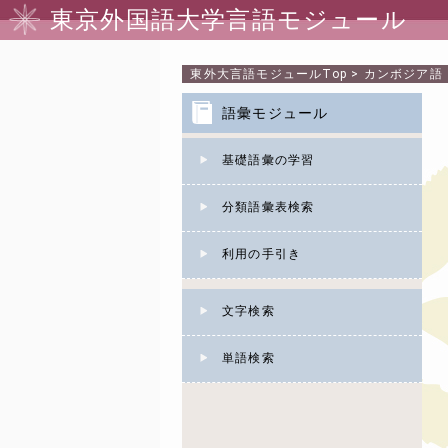
東京外国語大学言語モジュール
東外大言語モジュール
Top
>
カンボジア語
語彙モジュール
基礎語彙の学習
分類語彙表検索
利用の手引き
文字検索
単語検索