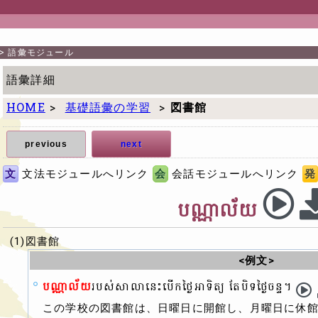
>
語彙モジュール
語彙詳細
HOME
>
基礎語彙の学習
>
図書館
previous
next
文
文法モジュールへリンク
会
会話モジュールへリンク
発
បណ្ណាល័យ
(1)図書館
<例文>
បណ្ណាល័យ
របស់សាលានេះបើកថ្ងៃអាទិត្យ តែបិទថ្ងៃចន្ទ។
この学校の図書館は、日曜日に開館し、月曜日に休