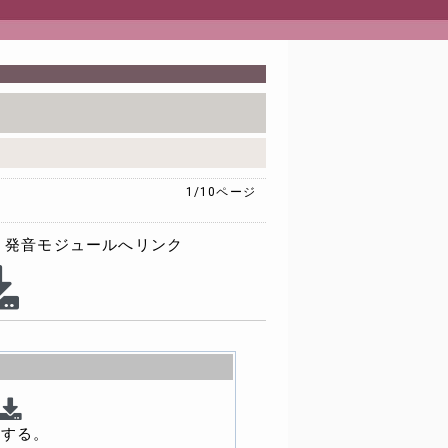
1/10
ページ
発音モジュールへリンク
館する。