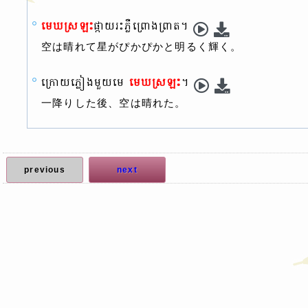
មេឃស្រឡះ
ផ្កាយរះភ្លឺព្រោងព្រាត។
空は晴れて星がぴかぴかと明るく輝く。
ក្រោយភ្លៀងមួយមេ
មេឃស្រឡះ
។
一降りした後、空は晴れた。
previous
next