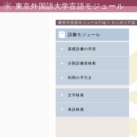
東京外国語大学言語モジュール
東外大言語モジュール
Top
>
カンボジア語
語彙モジュール
基礎語彙の学習
分類語彙表検索
利用の手引き
文字検索
単語検索