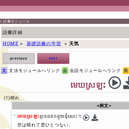
>
語彙モジュール
語彙詳細
HOME
>
基礎語彙の学習
>
天気
previous
next
文
文法モジュールへリンク
会
会話モジュールへリンク
発
មេឃស្រឡះ
(1)晴れ
<例文>
មេឃស្រឡះ
គ្មានពពកមួយដុំសោះ។
空は晴れて雲ひとつない。