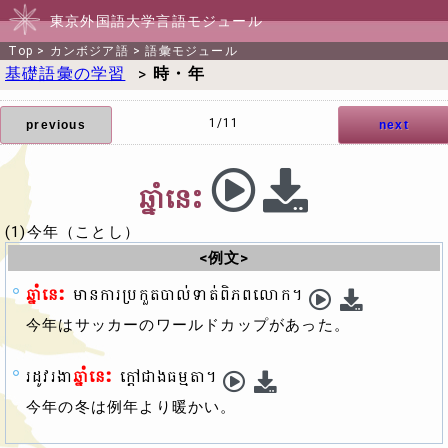
東京外国語大学言語モジュール
Top
>
カンボジア語
>
語彙モジュール
基礎語彙の学習
>
時・年
1/11
previous
next
ឆ្នាំនេះ
(1)今年（ことし）
<例文>
ឆ្នាំនេះ
មានការប្រកួតបាល់ទាត់ពិភពលោក។
今年はサッカーのワールドカップがあった。
រដូវរងា
ឆ្នាំនេះ
ក្ដៅជាងធម្មតា។
今年の冬は例年より暖かい。