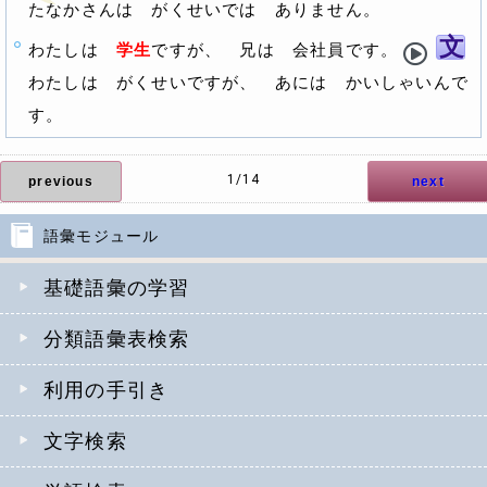
たなかさんは
がくせい
では ありません。
文
わたしは
学生
ですが、 兄は 会社員です。
わたしは
がくせい
ですが、 あには かいしゃいんで
す。
1/14
previous
next
語彙モジュール
基礎語彙の学習
分類語彙表検索
利用の手引き
文字検索