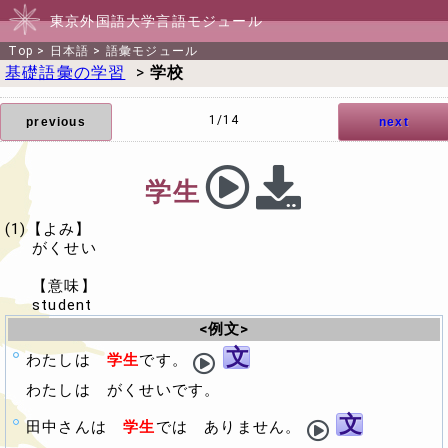
東京外国語大学言語モジュール
Top
>
日本語
>
語彙モジュール
基礎語彙の学習
>
学校
1/14
previous
next
学生
(1)【よみ】
がくせい
【意味】
student
<例文>
文
わたしは
学生
です。
わたしは
がくせい
です。
文
田中さんは
学生
では ありません。