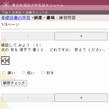
東京外国語大学言語モジュール
Top
>
日本語
>
語彙モジュール
基礎語彙の学習
>
娯楽・趣味
：練習問題
1/5ページ
確認して みよう 〔１〕
次の 音を 漢字で 書くと、 どれですか。 答えて ください。
嫌い
低い
好き