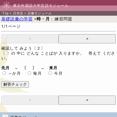
東京外国語大学言語モジュール
Top
>
日本語
>
語彙モジュール
基礎語彙の学習
>
時・月
：練習問題
1/1ページ
確認して みよう〔２〕
〔 〕の 中に どんな ことばが 入りますか。 答えて くださ
い。
先月 → 〔 〕 → 来月
～か月
毎月
今月