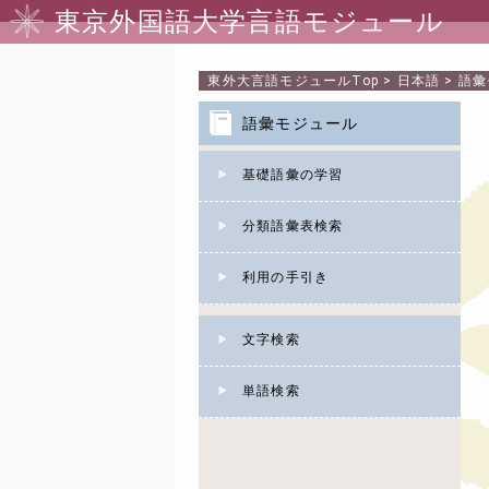
東京外国語大学言語モジュール
東外大言語モジュール
Top
>
日本語
>
語彙
語彙モジュール
基礎語彙の学習
分類語彙表検索
利用の手引き
文字検索
単語検索