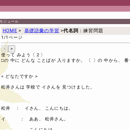
モジュール
HOME
>
基礎語彙の学習
>
代名詞
：練習問題
1/1ページ
使って みよう〔２〕
□の 中に どんな ことばが 入りますか。 〔 〕の 中から、 
< どなたですか >
松井さんは 学校で イさんを 見つけました。
松井 ： イさん、 こんにちは。
イ ： ああ、 松井さん。
こんにちは。