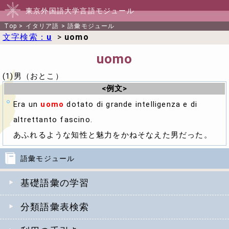
東京外国語大学言語モジュール
Top
>
イタリア語
>
語彙モジュール
文字検索：
u
>
uomo
uomo
(1)男（おとこ）
<例文>
Era un
uomo
dotato di grande intelligenza e di
altrettanto fascino.
あふれるような知性と魅力をかねそなえた男だった。
語彙モジュール
基礎語彙の学習
分類語彙表検索