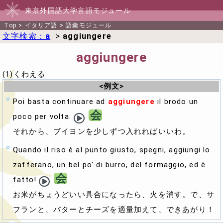
東京外国語大学言語モジュール
Top
>
イタリア語
>
語彙モジュール
文字検索：
a
>
aggiungere
aggiungere
(1)くわえる
<例文>
Poi basta continuare ad
aggiungere
il brodo un
会
poco per volta.
それから、ブイヨンを少しずつ入れればいいわ。
Quando il riso è al punto giusto, spegni, aggiungi lo
zafferano, un bel po' di burro, del formaggio, ed è
会
fatto!
お米がちょうどいい具合になったら、火を消す。で、サ
フランと、バターとチーズを適量加えて、できあがり！