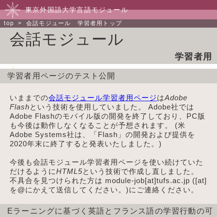
東京外国語大学言語モジュール
top
> 会話モジュール 学習者用トップ
会話モジュール
学習者用
学習者用ページのテスト公開
いままでの
会話モジュール学習者用ページ
は
Adobe
Flash
という技術を使用していました。 Adobe社では
Adobe Flashのモバイル版の開発を終了しており、PC版
も今後は動作しなくなることが予想されます。 (米
Adobe Systems社は、「Flash」の開発および提供を
2020年末に終了すると発表いたしました。)
今後も会話モジュール学習者用ページを使い続けていた
だけるように
HTML5
という技術で作成し直しました。
不具合を見つけられた方は module-job[at]tufs.ac.jp ([at]
を@にかえて送信してください。)にご連絡ください。
Eラーニングに基づく英語とフランス語の学習行動の可