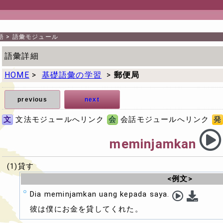
語
>
語彙モジュール
語彙詳細
HOME
>
基礎語彙の学習
>
郵便局
previous
next
文
文法モジュールへリンク
会
会話モジュールへリンク
発
meminjamkan
(1)貸す
<例文>
Dia meminjamkan uang kepada saya.
彼は僕にお金を貸してくれた。