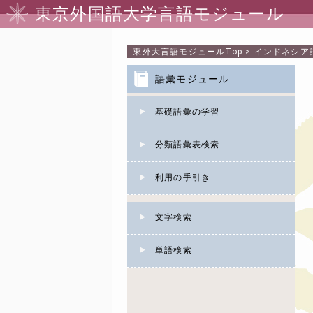
東京外国語大学言語モジュール
東外大言語モジュール
Top
>
インドネシア
語彙モジュール
基礎語彙の学習
分類語彙表検索
利用の手引き
文字検索
単語検索