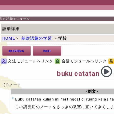
語
>
語彙モジュール
語彙詳細
HOME
>
基礎語彙の学習
>
学校
previous
next
文
文法モジュールへリンク
会
会話モジュールへリンク
発
buku catatan
(1)ノート
<例文>
Buku catatan kuliah ini tertinggal di ruang kelas ta
この講義用のノートをさっきの教室に置いてきてし