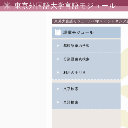
東京外国語大学言語モジュール
東外大言語モジュール
Top
>
インドネシア
語彙モジュール
基礎語彙の学習
分類語彙表検索
利用の手引き
文字検索
単語検索