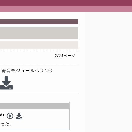
2/25
ページ
発音モジュールへリンク
di.
まった。