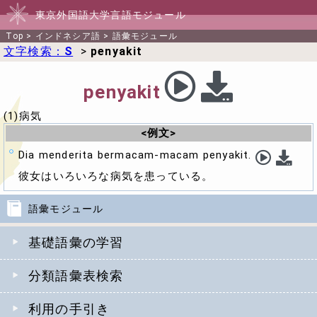
東京外国語大学言語モジュール
Top
>
インドネシア語
>
語彙モジュール
文字検索：
S
>
penyakit
penyakit
(1)病気
<例文>
Dia menderita bermacam-macam penyakit.
彼女はいろいろな病気を患っている。
語彙モジュール
基礎語彙の学習
分類語彙表検索
利用の手引き