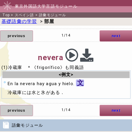
東京外国語大学言語モジュール
Top
>
スペイン語
>
語彙モジュール
基礎語彙の学習
>
部屋
1/14
previous
next
nevera
(1)冷蔵庫 ＊《frigorífico》も同義語
<例文>
文
En la nevera hay agua y hielo.
冷蔵庫には水と氷がある．
1/14
previous
next
語彙モジュール