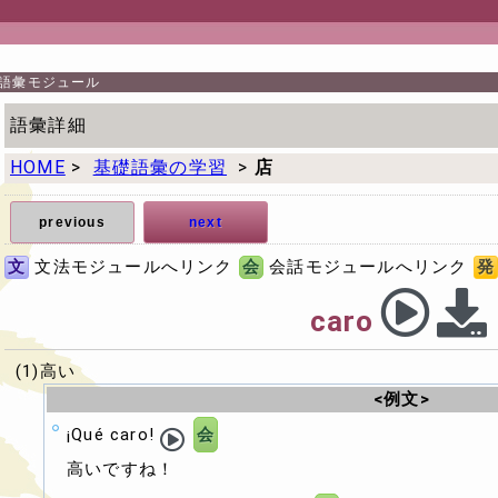
語彙モジュール
語彙詳細
HOME
>
基礎語彙の学習
>
店
previous
next
文
文法モジュールへリンク
会
会話モジュールへリンク
発
caro
(1)高い
<例文>
¡Qué caro!
会
高いですね！