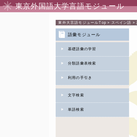
東京外国語大学言語モジュール
東外大言語モジュール
Top
>
スペイン語
>
語彙モジュール
基礎語彙の学習
分類語彙表検索
利用の手引き
文字検索
単語検索