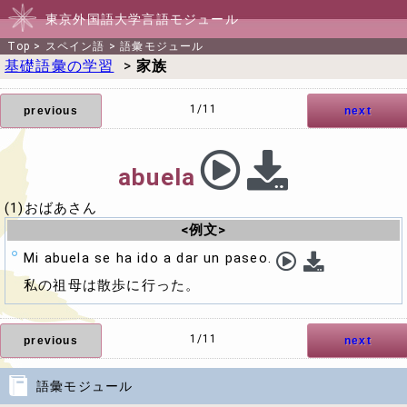
東京外国語大学言語モジュール
Top
>
スペイン語
>
語彙モジュール
基礎語彙の学習
>
家族
1/11
previous
next
abuela
(1)おばあさん
<例文>
Mi abuela se ha ido a dar un paseo.
私の祖母は散歩に行った。
1/11
previous
next
語彙モジュール